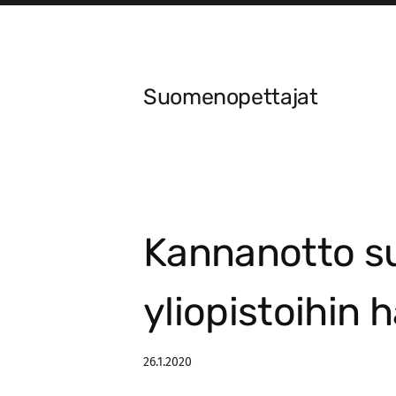
Siirry
sivun
sisältöön
Suomenopettajat
Kannanotto su
yliopistoihin
26.1.2020