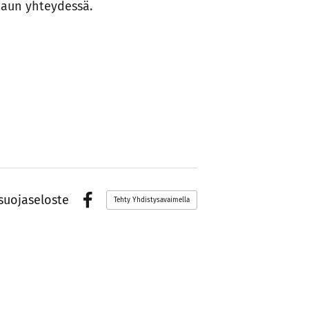
haun yhteydessä.
suojaseloste
Tehty Yhdistysavaimella
Facebook