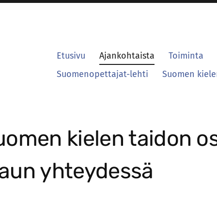
Etusivu
Ajankohtaista
Toiminta
Suomenopettajat-lehti
Suomen kielen
omen kielen taidon o
 haun yhteydessä