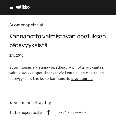
Siirry
Valikko
sivun
sisältöön
Suomenopettajat
Kannanotto valmistavan opetuksen
pätevyyksistä
27.6.2016
Suomi toisena kielenä -opettajat ry on ottanut kantaa
valmistavassa opetuksessa työskentelevien opettajien
pätevyyksiin. Lue koko kannanotto
sivuiltamme
.
©
Suomenopettajat ry
Tietosuojaseloste
Tehty Yhdistysavaimella