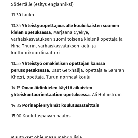
Södertälje (esitys englanniksi)
13.30 tauko
13.35
Yhteistyöopettajuus alle kouluikäisten suomen
kielen opetuksessa
, Marjaana Gyekye,
varhaiskasvatuksen suomi toisena kielenä opettaja ja
Nina Thurin, varhaiskasvatuksen kieli- ja
kulttuurikoordinaattori
13.55
Yhteistyö omakielisen opettajan kanssa
perusopetuksessa
, Daut Gerxhalija, opettaja & Samran
Khezri, opettaja, Turun normaalikoulu
14.15
Oman äidinkielen käyttö aikuisten
yhteiskuntaorientaation opetuksessa
, Ali Holmström
14.35
Porinapienryhmät koulutusasteittain
15.00 Koulutuspäivän päätös
Muutokset ohjelmaan mahdollisia.