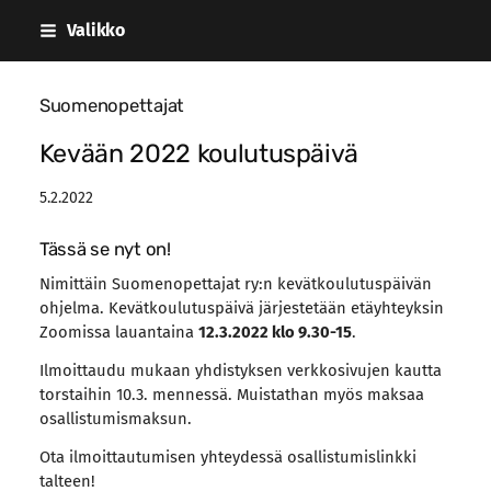
Siirry
Valikko
sivun
sisältöön
Suomenopettajat
Kevään 2022 koulutuspäivä
5.2.2022
Tässä se nyt on!
Nimittäin Suomenopettajat ry:n kevätkoulutuspäivän
ohjelma. Kevätkoulutuspäivä järjestetään etäyhteyksin
Zoomissa lauantaina
12.3.2022 klo 9.30-15
.
Ilmoittaudu mukaan yhdistyksen verkkosivujen kautta
torstaihin 10.3. mennessä. Muistathan myös maksaa
osallistumismaksun.
Ota ilmoittautumisen yhteydessä osallistumislinkki
talteen!