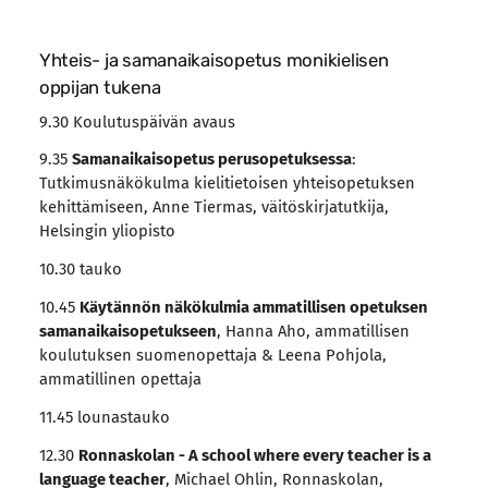
Yhteis- ja samanaikaisopetus monikielisen
oppijan tukena
9.30 Koulutuspäivän avaus
9.35
Samanaikaisopetus perusopetuksessa
:
Tutkimusnäkökulma kielitietoisen yhteisopetuksen
kehittämiseen, Anne Tiermas, väitöskirjatutkija,
Helsingin yliopisto
10.30 tauko
10.45
Käytännön näkökulmia ammatillisen opetuksen
samanaikaisopetukseen
, Hanna Aho, ammatillisen
koulutuksen suomenopettaja & Leena Pohjola,
ammatillinen opettaja
11.45 lounastauko
12.30
Ronnaskolan - A school where every teacher is a
language teacher
, Michael Ohlin, Ronnaskolan,