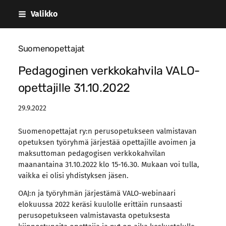
Siirry
Valikko
sivun
sisältöön
Suomenopettajat
Pedagoginen verkkokahvila VALO-
opettajille 31.10.2022
29.9.2022
Suomenopettajat ry:n perusopetukseen valmistavan
opetuksen työryhmä järjestää opettajille avoimen ja
maksuttoman pedagogisen verkkokahvilan
maanantaina 31.10.2022 klo 15-16.30. Mukaan voi tulla,
vaikka ei olisi yhdistyksen jäsen.
OAJ:n ja työryhmän järjestämä VALO-webinaari
elokuussa 2022 keräsi kuulolle erittäin runsaasti
perusopetukseen valmistavasta opetuksesta