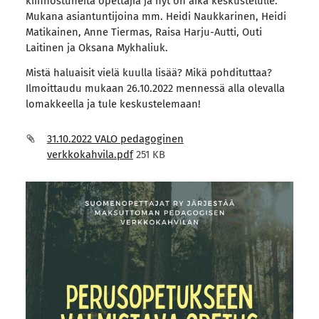
kiinnostuneita opettajia ja nyt on aika keskustelulle.
Mukana asiantuntijoina mm. Heidi Naukkarinen, Heidi
Matikainen, Anne Tiermas, Raisa Harju-Autti, Outi
Laitinen ja Oksana Mykhaliuk.
Mistä haluaisit vielä kuulla lisää? Mikä pohdituttaa?
Ilmoittaudu mukaan 26.10.2022 mennessä alla olevalla
lomakkeella ja tule keskustelemaan!
31.10.2022 VALO pedagoginen
verkkokahvila.pdf
251 KB