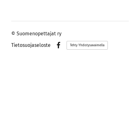
©
Suomenopettajat ry
Tietosuojaseloste
Tehty Yhdistysavaimella
Facebook