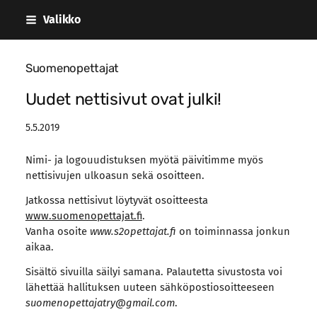
Siirry
Valikko
sivun
sisältöön
Suomenopettajat
Uudet nettisivut ovat julki!
5.5.2019
Nimi- ja logouudistuksen myötä päivitimme myös
nettisivujen ulkoasun sekä osoitteen.
Jatkossa nettisivut löytyvät osoitteesta
www.suomenopettajat.fi
.
Vanha osoite
www.s2opettajat.fi
on toiminnassa jonkun
aikaa.
Sisältö sivuilla säilyi samana. Palautetta sivustosta voi
lähettää hallituksen uuteen sähköpostiosoitteeseen
suomenopettajatry@gmail.com
.