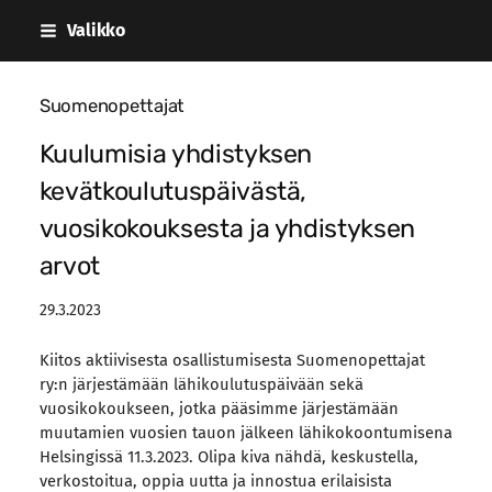
Siirry
Valikko
sivun
sisältöön
Suomenopettajat
Kuulumisia yhdistyksen
kevätkoulutuspäivästä,
vuosikokouksesta ja yhdistyksen
arvot
29.3.2023
Kiitos aktiivisesta osallistumisesta Suomenopettajat
ry:n järjestämään lähikoulutuspäivään sekä
vuosikokoukseen, jotka pääsimme järjestämään
muutamien vuosien tauon jälkeen lähikokoontumisena
Helsingissä 11.3.2023. Olipa kiva nähdä, keskustella,
verkostoitua, oppia uutta ja innostua erilaisista