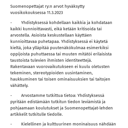
Suomenopettajat ry:n arvot hyväksytty
vuosikokouksessa 11.3.2023
- Yhdistyksessä kohdellaan kaikkia ja kohdataan
kaikki kunnioittavasti, eikä ketään kritisoida tai
arvostella. Asioista keskustellaan käyttäen
kunnioittavaa puhetapaa. Yhdistyksessä ei käytetä
kieltä, joka ylläpitää puutenäkökulmaa esimerkiksi
oppijoista puhuttaessa tai muuten mitätöi erilaisista
taustoista tulevien ihmisten identiteettejä.
Rakentavaan vuorovaikutukseen ei kuulu oletusten
tekeminen, stereotypioiden uusintaminen,
haukkuminen tai toisen ominaisuuksien tai taitojen
vähättely.
- Arvostamme tutkittua tietoa: Yhdistyksessä
pyritään edistämään tutkitun tiedon leviämistä ja
pohjaamaan koulutukset ja Suomenopettajat-lehden
artikkelit tutkitulle tiedolle.
- Kielellinen ja kulttuurinen moninaisuus nähdään