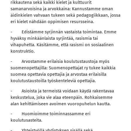
rikkautena sekä kaikki kielet ja kulttuurit
samanarvoisina ja arvokkaina: Kannustamme oman
äidinkielen vahvaan tukeen sekä pedagogiikkaan, jossa
eri kielet nähdään oppimisen resursseina.
- Edistämme syrjinnän vastaista toimintaa. Emme
hyväksy minkäänlaista syrjintää, rasismia tai
vihapuhetta. Käsitämme, että rasismi on sosiaalinen
konstruktio.
- Arvostamme erilaisia koulutustaustoja myös
suomenopettajilla: Suomenopettajat ry tukee kaikkia
suomea opettavia opettajia ja arvostaa erilaisilla
koulutustaustoilla työskenteleviä opettajia.
- Asioista ja termeistä voidaan käydä rakentavaa
keskustelua, joka vie alaa eteenpäin. Rohkaisemme
alan kehittämiseen avoimen vuoropuhelun kautta.
- Huomioimme toiminnassamme eri
koulutusasteita.
- Yhteistyöllä yhdistyksen sisällä sekä