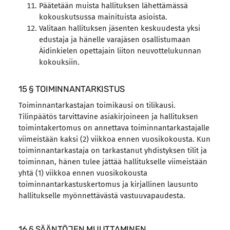
Päätetään muista hallituksen lähettämässä
kokouskutsussa mainituista asioista.
Valitaan hallituksen jäsenten keskuudesta yksi
edustaja ja hänelle varajäsen osallistumaan
Äidinkielen opettajain liiton neuvottelukunnan
kokouksiin.
15 § TOIMINNANTARKISTUS
Toiminnantarkastajan toimikausi on tilikausi.
Tilinpäätös tarvittavine asiakirjoineen ja hallituksen
toimintakertomus on annettava toiminnantarkastajalle
viimeistään kaksi (2) viikkoa ennen vuosikokousta. Kun
toiminnantarkastaja on tarkastanut yhdistyksen tilit ja
toiminnan, hänen tulee jättää hallitukselle viimeistään
yhtä (1) viikkoa ennen vuosikokousta
toiminnantarkastuskertomus ja kirjallinen lausunto
hallitukselle myönnettävästä vastuuvapaudesta.
16 § SÄÄNTÖJEN MUUTTAMINEN