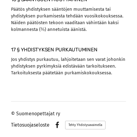
Päätös yhdistyksen sääntöjen muuttamisesta tai
yhdistyksen purkamisesta tehdään vuosikokouksessa.
Näiden päätösten tekoon vaaditaan vähintään kaksi
kolmannesta (⅔) annetuista äänistä.
17 § YHDISTYKSEN PURKAUTUMINEN
Jos yhdistys purkautuu, lahjoitetaan sen varat johonkin
yhdistyksen pyrkimyksiä edistävään tarkoitukseen.
Tarkoituksesta päätetään purkamiskokouksessa.
©
Suomenopettajat ry
Tietosuojaseloste
Tehty Yhdistysavaimella
Facebook