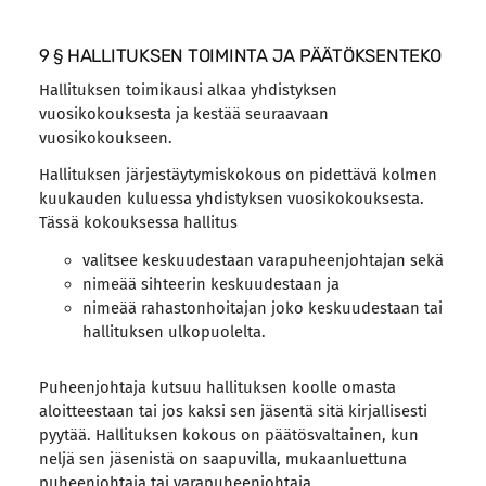
9 § HALLITUKSEN TOIMINTA JA PÄÄTÖKSENTEKO
Hallituksen toimikausi alkaa yhdistyksen
vuosikokouksesta ja kestää seuraavaan
vuosikokoukseen.
Hallituksen järjestäytymiskokous on pidettävä kolmen
kuukauden kuluessa yhdistyksen vuosikokouksesta.
Tässä kokouksessa hallitus
valitsee keskuudestaan varapuheenjohtajan sekä
nimeää sihteerin keskuudestaan ja
nimeää rahastonhoitajan joko keskuudestaan tai
hallituksen ulkopuolelta.
Puheenjohtaja kutsuu hallituksen koolle omasta
aloitteestaan tai jos kaksi sen jäsentä sitä kirjallisesti
pyytää. Hallituksen kokous on päätösvaltainen, kun
neljä sen jäsenistä on saapuvilla, mukaanluettuna
puheenjohtaja tai varapuheenjohtaja.