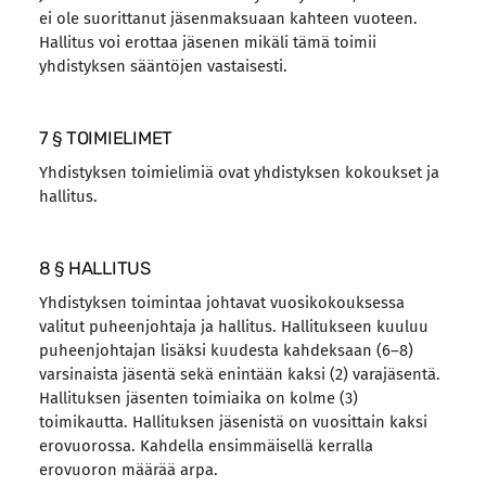
ei ole suorittanut jäsenmaksuaan kahteen vuoteen.
Hallitus voi erottaa jäsenen mikäli tämä toimii
yhdistyksen sääntöjen vastaisesti.
7 § TOIMIELIMET
Yhdistyksen toimielimiä ovat yhdistyksen kokoukset ja
hallitus.
8 § HALLITUS
Yhdistyksen toimintaa johtavat vuosikokouksessa
valitut puheenjohtaja ja hallitus. Hallitukseen kuuluu
puheenjohtajan lisäksi kuudesta kahdeksaan (6–8)
varsinaista jäsentä sekä enintään kaksi (2) varajäsentä.
Hallituksen jäsenten toimiaika on kolme (3)
toimikautta. Hallituksen jäsenistä on vuosittain kaksi
erovuorossa. Kahdella ensimmäisellä kerralla
erovuoron määrää arpa.