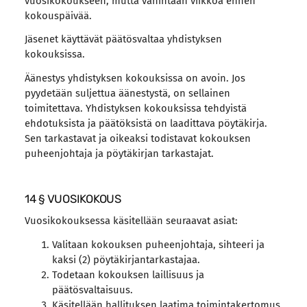
vuosikokoukseen, mutta vähintään viikkoa ennen
kokouspäivää.
Jäsenet käyttävät päätösvaltaa yhdistyksen
kokouksissa.
Äänestys yhdistyksen kokouksissa on avoin. Jos
pyydetään suljettua äänestystä, on sellainen
toimitettava. Yhdistyksen kokouksissa tehdyistä
ehdotuksista ja päätöksistä on laadittava pöytäkirja.
Sen tarkastavat ja oikeaksi todistavat kokouksen
puheenjohtaja ja pöytäkirjan tarkastajat.
14 § VUOSIKOKOUS
Vuosikokouksessa käsitellään seuraavat asiat:
Valitaan kokouksen puheenjohtaja, sihteeri ja
kaksi (2) pöytäkirjantarkastajaa.
Todetaan kokouksen laillisuus ja
päätösvaltaisuus.
Käsitellään hallituksen laatima toimintakertomus