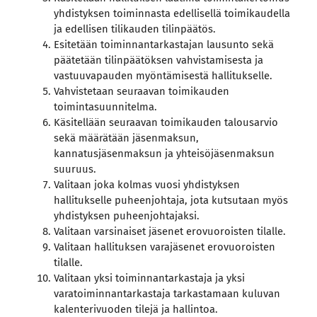
yhdistyksen toiminnasta edellisellä toimikaudella
ja edellisen tilikauden tilinpäätös.
Esitetään toiminnantarkastajan lausunto sekä
päätetään tilinpäätöksen vahvistamisesta ja
vastuuvapauden myöntämisestä hallitukselle.
Vahvistetaan seuraavan toimikauden
toimintasuunnitelma.
Käsitellään seuraavan toimikauden talousarvio
sekä määrätään jäsenmaksun,
kannatusjäsenmaksun ja yhteisöjäsenmaksun
suuruus.
Valitaan joka kolmas vuosi yhdistyksen
hallitukselle puheenjohtaja, jota kutsutaan myös
yhdistyksen puheenjohtajaksi.
Valitaan varsinaiset jäsenet erovuoroisten tilalle.
Valitaan hallituksen varajäsenet erovuoroisten
tilalle.
Valitaan yksi toiminnantarkastaja ja yksi
varatoiminnantarkastaja tarkastamaan kuluvan
kalenterivuoden tilejä ja hallintoa.