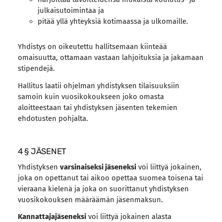
julkaisutoimintaa ja
pitää yllä yhteyksiä kotimaassa ja ulkomaille.
Yhdistys on oikeutettu hallitsemaan kiinteää
omaisuutta, ottamaan vastaan lahjoituksia ja jakamaan
stipendejä.
Hallitus laatii ohjelman yhdistyksen tilaisuuksiin
samoin kuin vuosikokoukseen joko omasta
aloitteestaan tai yhdistyksen jäsenten tekemien
ehdotusten pohjalta.
4 § JÄSENET
Yhdistyksen
varsinaiseksi jäseneksi
voi liittyä jokainen,
joka on opettanut tai aikoo opettaa suomea toisena tai
vieraana kielenä ja joka on suorittanut yhdistyksen
vuosikokouksen määräämän jäsenmaksun.
Kannattajajäseneksi
voi liittyä jokainen alasta