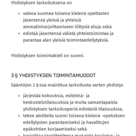
Yhdistyksen tarkoituksena on
valvoa suomea toisena kielenä opettavien
jäsentensä yleisiä ja yhteisiä
ammatinharjoittamiseen liittyviä etuja sekä
edistää jäsentensä välistä yhteistoimintaa ja
parantaa alan yleisiä toimintaedellytyksiä.
Yhdistyksen toimintakieli on suomi.
3 § YHDISTYKSEN TOIMINTAMUODOT
Sääntöjen 2 §:ssä mainittua tarkoitusta varten yhdistys
järjestää kokouksia, esitelmä- ja
keskustelutilaisuuksia ja muita samantapaisia
yhdistyksen tarkoitusperiä edistäviä tilaisuuksia,
tekee aloitteita suomi toisena kielenä -opetuksen
edellytysten parantamiseksi ja havaittujen
epäkohtien korjaamiseksi sekä
harjoittaa tavoitteidensa mukaista koulutus- ja