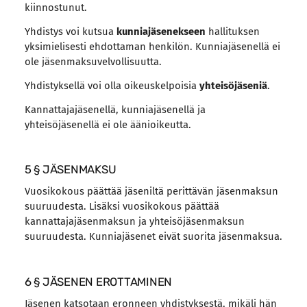
kiinnostunut.
Yhdistys voi kutsua
kunniajäsenekseen
hallituksen
yksimielisesti ehdottaman henkilön. Kunniajäsenellä ei
ole jäsenmaksuvelvollisuutta.
Yhdistyksellä voi olla oikeuskelpoisia
yhteisöjäseniä
.
Kannattajajäsenellä, kunniajäsenellä ja
yhteisöjäsenellä ei ole äänioikeutta.
5 § JÄSENMAKSU
Vuosikokous päättää jäseniltä perittävän jäsenmaksun
suuruudesta. Lisäksi vuosikokous päättää
kannattajajäsenmaksun ja yhteisöjäsenmaksun
suuruudesta. Kunniajäsenet eivät suorita jäsenmaksua.
6 § JÄSENEN EROTTAMINEN
Jäsenen katsotaan eronneen yhdistyksestä, mikäli hän