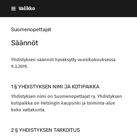
Siirry
Valikko
sivun
sisältöön
Suomenopettajat
Säännöt
Yhdistyksen säännöt hyväksytty vuosikokouksessa
9.3.2019.
1 § YHDISTYKSEN NIMI JA KOTIPAIKKA
Yhdistyksen nimi on Suomenopettajat ry. Yhdistyksen
kotipaikka on Helsingin kaupunki ja toiminta-alue
koko valtakunta.
2 § YHDISTYKSEN TARKOITUS