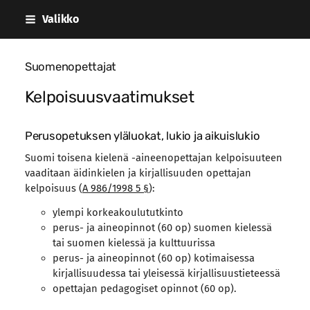
Siirry
Valikko
sivun
sisältöön
Suomenopettajat
Kelpoisuusvaatimukset
Perusopetuksen yläluokat, lukio ja aikuislukio
Suomi toisena kielenä -aineenopettajan kelpoisuuteen
vaaditaan äidinkielen ja kirjallisuuden opettajan
kelpoisuus (
A 986/1998 5 §
):
ylempi korkeakoulututkinto
perus- ja aineopinnot (60 op) suomen kielessä
tai suomen kielessä ja kulttuurissa
perus- ja aineopinnot (60 op) kotimaisessa
kirjallisuudessa tai yleisessä kirjallisuustieteessä
opettajan pedagogiset opinnot (60 op).