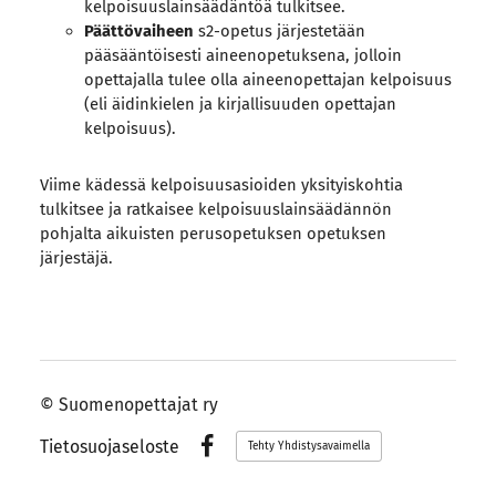
kelpoisuuslainsäädäntöä tulkitsee.
Päättövaiheen
s2-opetus järjestetään
pääsääntöisesti aineenopetuksena, jolloin
opettajalla tulee olla aineenopettajan kelpoisuus
(eli äidinkielen ja kirjallisuuden opettajan
kelpoisuus).
Viime kädessä kelpoisuusasioiden yksityiskohtia
tulkitsee ja ratkaisee kelpoisuuslainsäädännön
pohjalta aikuisten perusopetuksen opetuksen
järjestäjä.
©
Suomenopettajat ry
Tietosuojaseloste
Tehty Yhdistysavaimella
Facebook