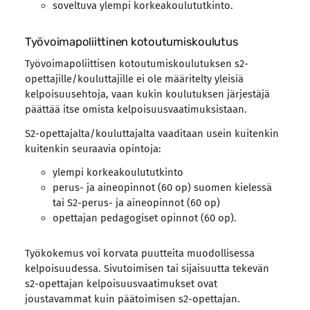
soveltuva ylempi korkeakoulututkinto.
Työvoimapoliittinen kotoutumiskoulutus
Työvoimapoliittisen kotoutumiskoulutuksen s2-
opettajille/kouluttajille ei ole määritelty yleisiä
kelpoisuusehtoja, vaan kukin koulutuksen järjestäjä
päättää itse omista kelpoisuusvaatimuksistaan.
S2-opettajalta/kouluttajalta vaaditaan usein kuitenkin
kuitenkin seuraavia opintoja:
ylempi korkeakoulututkinto
perus- ja aineopinnot (60 op) suomen kielessä
tai S2-perus- ja aineopinnot (60 op)
opettajan pedagogiset opinnot (60 op).
Työkokemus voi korvata puutteita muodollisessa
kelpoisuudessa. Sivutoimisen tai sijaisuutta tekevän
s2-opettajan kelpoisuusvaatimukset ovat
joustavammat kuin päätoimisen s2-opettajan.