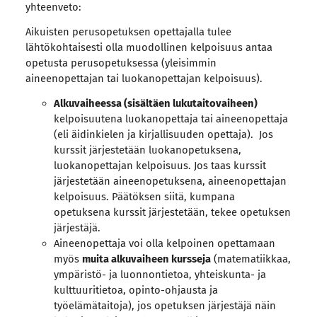
yhteenveto:
Aikuisten perusopetuksen opettajalla tulee
lähtökohtaisesti olla muodollinen kelpoisuus antaa
opetusta perusopetuksessa (yleisimmin
aineenopettajan tai luokanopettajan kelpoisuus).
Alkuvaiheessa (sisältäen lukutaitovaiheen)
kelpoisuutena luokanopettaja tai aineenopettaja
(eli äidinkielen ja kirjallisuuden opettaja). Jos
kurssit järjestetään luokanopetuksena,
luokanopettajan kelpoisuus. Jos taas kurssit
järjestetään aineenopetuksena, aineenopettajan
kelpoisuus. Päätöksen siitä, kumpana
opetuksena kurssit järjestetään, tekee opetuksen
järjestäjä.
Aineenopettaja voi olla kelpoinen opettamaan
myös
muita alkuvaiheen kursseja
(matematiikkaa,
ympäristö- ja luonnontietoa, yhteiskunta- ja
kulttuuritietoa, opinto-ohjausta ja
työelämätaitoja), jos opetuksen järjestäjä näin