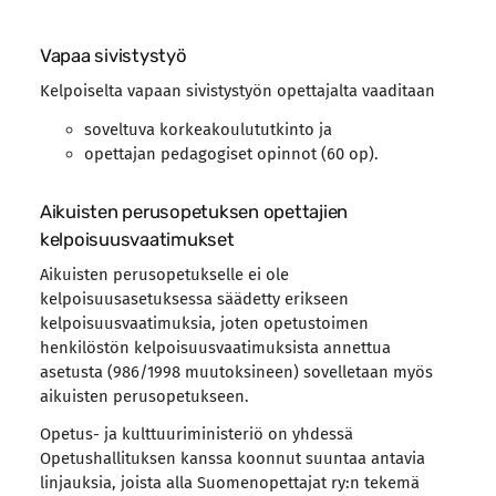
Vapaa sivistystyö
Kelpoiselta vapaan sivistystyön opettajalta vaaditaan
soveltuva korkeakoulututkinto ja
opettajan pedagogiset opinnot (60 op).
Aikuisten perusopetuksen opettajien
kelpoisuusvaatimukset
Aikuisten perusopetukselle ei ole
kelpoisuusasetuksessa säädetty erikseen
kelpoisuusvaatimuksia, joten opetustoimen
henkilöstön kelpoisuusvaatimuksista annettua
asetusta (986/1998 muutoksineen) sovelletaan myös
aikuisten perusopetukseen.
Opetus- ja kulttuuriministeriö on yhdessä
Opetushallituksen kanssa koonnut suuntaa antavia
linjauksia, joista alla Suomenopettajat ry:n tekemä