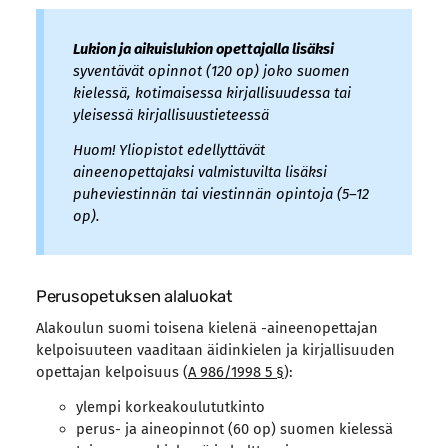
Lukion ja aikuislukion opettajalla lisäksi
syventävät opinnot (120 op) joko suomen
kielessä, kotimaisessa kirjallisuudessa tai
yleisessä kirjallisuustieteessä
Huom! Yliopistot edellyttävät
aineenopettajaksi valmistuvilta lisäksi
puheviestinnän tai viestinnän opintoja (5–12
op).
Perusopetuksen alaluokat
Alakoulun suomi toisena kielenä -aineenopettajan
kelpoisuuteen vaaditaan äidinkielen ja kirjallisuuden
opettajan kelpoisuus (
A 986/1998 5 §
):
ylempi korkeakoulututkinto
perus- ja aineopinnot (60 op) suomen kielessä