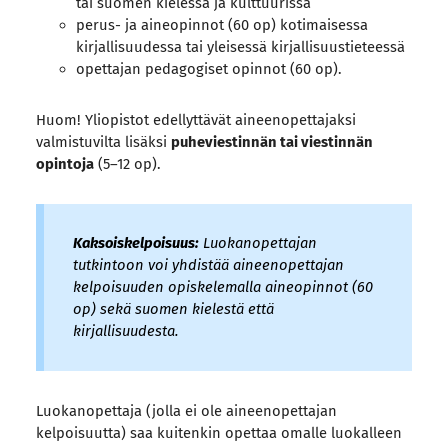
tai suomen kielessä ja kulttuurissa
perus- ja aineopinnot (60 op) kotimaisessa
kirjallisuudessa tai yleisessä kirjallisuustieteessä
opettajan pedagogiset opinnot (60 op).
Huom! Yliopistot edellyttävät aineenopettajaksi
valmistuvilta lisäksi
puheviestinnän tai viestinnän
opintoja
(5–12 op).
Kaksoiskelpoisuus:
Luokanopettajan
tutkintoon voi yhdistää aineenopettajan
kelpoisuuden opiskelemalla aineopinnot (60
op) sekä suomen kielestä että
kirjallisuudesta.
Luokanopettaja (jolla ei ole aineenopettajan
kelpoisuutta) saa kuitenkin opettaa omalle luokalleen