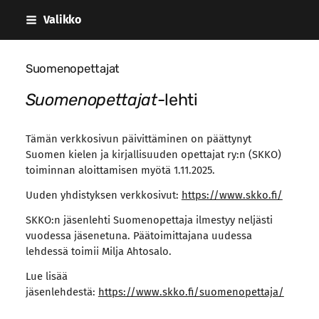
Siirry
Valikko
sivun
sisältöön
Suomenopettajat
Suomenopettajat
-lehti
Tämän verkkosivun päivittäminen on päättynyt
Suomen kielen ja kirjallisuuden opettajat ry:n (SKKO)
toiminnan aloittamisen myötä 1.11.2025.
Uuden yhdistyksen verkkosivut:
https://www.skko.fi/
SKKO:n jäsenlehti Suomenopettaja ilmestyy neljästi
vuodessa jäsenetuna. Päätoimittajana uudessa
lehdessä toimii Milja Ahtosalo.
Lue lisää
jäsenlehdestä:
https://www.skko.fi/suomenopettaja/