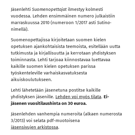
Jäsenlehti
Suomenopettajat
ilmestyy kolmesti
vuodessa. Lehden ensimmäinen numero julkaistiin
marraskuussa 2010 (numeroon 1/2017 asti
Sutina
-
nimellä).
Suomenopettajissa kirjoitetaan suomen kielen
opetuksen ajankohtaisista teemoista, esitellään uutta
tutkimusta ja kirjallisuutta ja kerrotaan yhdistyksen
toiminnasta. Lehti tarjoaa kiinnostavaa luettavaa
kaikille suomen kielen opetuksen parissa
työskenteleville varhaiskasvatuksesta
aikuiskoulutukseen.
Lehti lähetetään jäsenetuna postitse kaikille
yhdistyksen jäsenille.
Lehden voi myös tilata
.
Ei-
jäsenen vuositilaushinta on 30 euroa.
Jäsenlehden vanhempia numeroita (alkaen numerosta
3/2013) voi selata pdf-muotoisena
jäsensivujen arkistossa
.