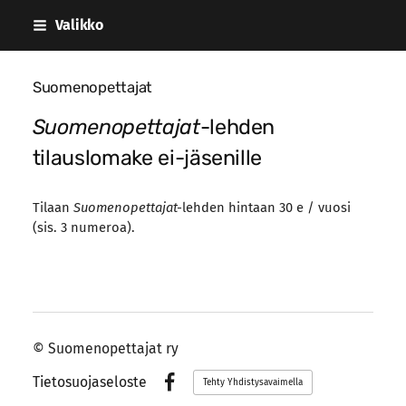
Siirry
Valikko
sivun
sisältöön
Suomenopettajat
Suomenopettajat
-lehden
tilauslomake ei-jäsenille
Tilaan
Suomenopettajat-
lehden hintaan 30 e / vuosi
(sis. 3 numeroa).
©
Suomenopettajat ry
Tietosuojaseloste
Tehty Yhdistysavaimella
Facebook