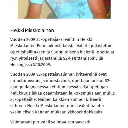
Heikki Mieskolainen
Vuoden 2009 S2-opettajaksi valittiin Heikki
Mieskolainen Eiran aikuislukiosta. Valinta julkistettiin
Opetushallituksen ja Suomi toisena kielenä -opettajat
ry:n yhteisesti järjestämillä S2-kehittämispäivillä
Helsingissä 5.10.2009.
Vuoden 2009 S2-opettajavalinnan kriteereinä ovat
innostuneisuus ja innostavuus, opettajan ansiot S2-
alan pedagogisessa kehittämisessä sekä opettajan
halukkuus jakaa osaamistaan ja kokemuksiaan muille
S2-opettajille. Näiden kaikkien kolmen kriteerin
suhteen Heikki Mieskolainen nousi valintaraadin
yksimielisen kannan mukaan ykkösehdokkaaksi.
Valintaraati perusteli valintaa seuraavasti: