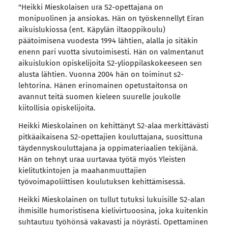
"Heikki Mieskolaisen ura S2-opettajana on
monipuolinen ja ansiokas. Hän on työskennellyt Eiran
aikuislukiossa (ent. Käpylän iltaoppikoulu)
päätoimisena vuodesta 1994 lähtien, alalla jo sitäkin
enenn pari vuotta sivutoimisesti. Hän on valmentanut
aikuislukion opiskelijoita S2-ylioppilaskokeeseen sen
alusta lähtien. Vuonna 2004 hän on toiminut s2-
lehtorina. Hänen erinomainen opetustaitonsa on
avannut teitä suomen kieleen suurelle joukolle
kiitollisia opiskelijoita.
Heikki Mieskolainen on kehittänyt S2-alaa merkittävästi
pitkäaikaisena S2-opettajien kouluttajana, suosittuna
täydennyskouluttajana ja oppimateriaalien tekijänä.
Hän on tehnyt uraa uurtavaa työtä myös Yleisten
kielitutkintojen ja maahanmuuttajien
työvoimapoliittisen koulutuksen kehittämisessä.
Heikki Mieskolainen on tullut tutuksi lukuisille S2-alan
ihmisille humoristisena kielivirtuoosina, joka kuitenkin
suhtautuu työhönsä vakavasti ja nöyrästi. Opettaminen