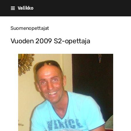
Siirry
Valikko
sivun
sisältöön
Suomenopettajat
Vuoden 2009 S2-opettaja