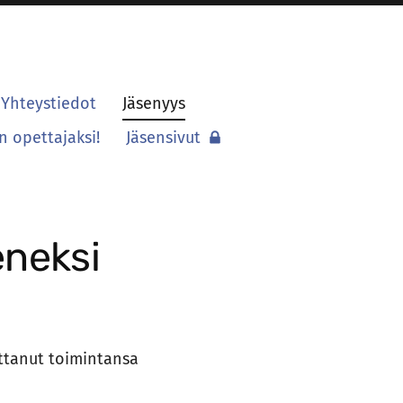
Yhteystiedot
Jäsenyys
 opettajaksi!
Jäsensivut
eneksi
ittanut toimintansa