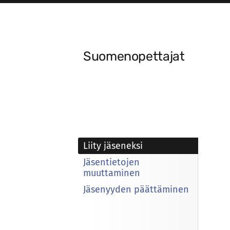
Siirry
sivun
sisältöön
Suomenopettajat
Liity jäseneksi
Jäsentietojen
muuttaminen
Jäsenyyden päättäminen