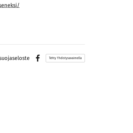
aseneksi/
suojaseloste
Tehty Yhdistysavaimella
Facebook