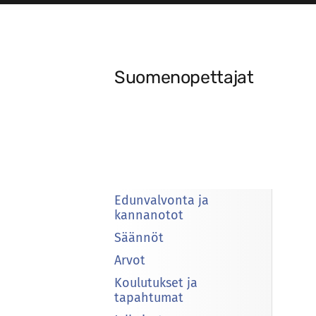
Siirry
sivun
sisältöön
Suomenopettajat
Edunvalvonta ja
kannanotot
Säännöt
Arvot
Koulutukset ja
tapahtumat