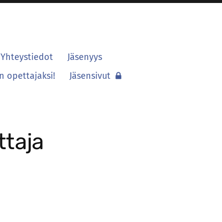
Yhteystiedot
Jäsenyys
 opettajaksi!
Jäsensivut
taja