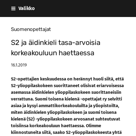
Siirry
Valikko
sivun
sisältöön
Suomenopettajat
S2 ja äidinkieli tasa-arvoisia
korkeakouluun haettaessa
16.1.2019
S2-opettajien keskuudessa on herännyt huoli siitä, että
S2-ylioppilaskokeen suorittaneet olisivat eriarvoisessa
asemassa äidinkielen ylioppilaskokeen suorittaneisiin
verrattuna. Suomi toisena kielenä -opettajat ry selvitti
asiaa ja kysyi ammattikorkeakouluilta ja yliopistoilta,
miten äidinkielen ylioppilaskokeen ja suomi toisena
kielenä (S2) -ylioppilaskokeen arvosanat suhteutuvat
toisiinsa korkeakouluun haettaessa. Olimme
kiinnostuneita siitä, saako S2-ylioppilaskokeesta yhtä