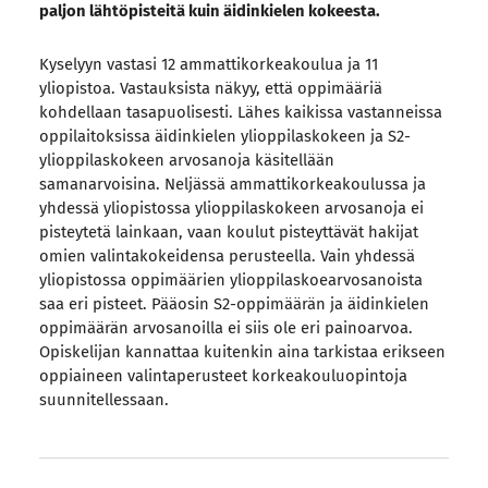
paljon lähtöpisteitä kuin äidinkielen kokeesta.
Kyselyyn vastasi 12 ammattikorkeakoulua ja 11
yliopistoa. Vastauksista näkyy, että oppimääriä
kohdellaan tasapuolisesti. Lähes kaikissa vastanneissa
oppilaitoksissa äidinkielen ylioppilaskokeen ja S2-
ylioppilaskokeen arvosanoja käsitellään
samanarvoisina. Neljässä ammattikorkeakoulussa ja
yhdessä yliopistossa ylioppilaskokeen arvosanoja ei
pisteytetä lainkaan, vaan koulut pisteyttävät hakijat
omien valintakokeidensa perusteella. Vain yhdessä
yliopistossa oppimäärien ylioppilaskoearvosanoista
saa eri pisteet. Pääosin S2-oppimäärän ja äidinkielen
oppimäärän arvosanoilla ei siis ole eri painoarvoa.
Opiskelijan kannattaa kuitenkin aina tarkistaa erikseen
oppiaineen valintaperusteet korkeakouluopintoja
suunnitellessaan.