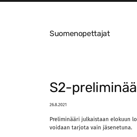
Siirry
sivun
sisältöön
Suomenopettajat
S2-preliminää
26.8.2021
Preliminääri julkaistaan elokuun l
voidaan tarjota vain jäsenetuna.