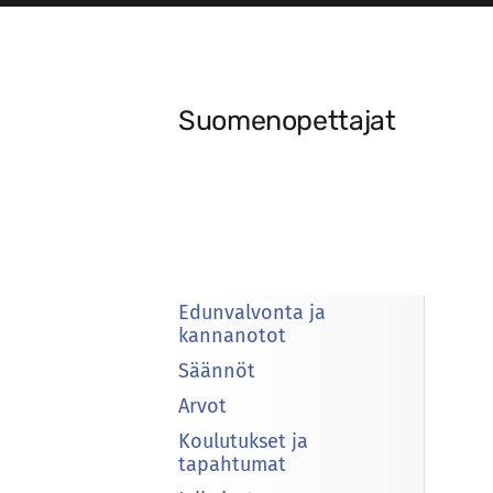
Siirry
sivun
sisältöön
Suomenopettajat
Edunvalvonta ja
kannanotot
Säännöt
Arvot
Koulutukset ja
tapahtumat