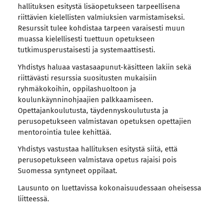
hallituksen esitystä lisäopetukseen tarpeellisena
riittävien kielellisten valmiuksien varmistamiseksi.
Resurssit tulee kohdistaa tarpeen varaisesti muun
muassa kielellisesti tuettuun opetukseen
tutkimusperustaisesti ja systemaattisesti.
Yhdistys haluaa vastasaapunut-käsitteen lakiin sekä
riittävästi resurssia suositusten mukaisiin
ryhmäkokoihin, oppilashuoltoon ja
koulunkäynninohjaajien palkkaamiseen.
Opettajankoulutusta, täydennyskoulutusta ja
perusopetukseen valmistavan opetuksen opettajien
mentorointia tulee kehittää.
Yhdistys vastustaa hallituksen esitystä siitä, että
perusopetukseen valmistava opetus rajaisi pois
Suomessa syntyneet oppilaat.
Lausunto on luettavissa kokonaisuudessaan oheisessa
liitteessä.