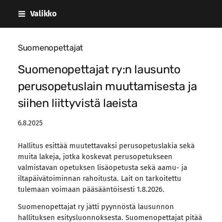
Siirry
Valikko
sivun
sisältöön
Suomenopettajat
Suomenopettajat ry:n lausunto
perusopetuslain muuttamisesta ja
siihen liittyvistä laeista
6.8.2025
Hallitus esittää muutettavaksi perusopetuslakia sekä
muita lakeja, jotka koskevat perusopetukseen
valmistavan opetuksen lisäopetusta sekä aamu- ja
iltapäivätoiminnan rahoitusta. Lait on tarkoitettu
tulemaan voimaan pääsääntöisesti 1.8.2026.
Suomenopettajat ry jätti pyynnöstä lausunnon
hallituksen esitysluonnoksesta. Suomenopettajat pitää