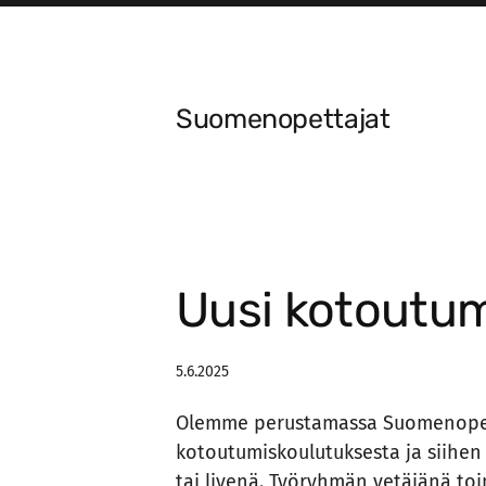
Siirry
sivun
sisältöön
Suomenopettajat
Uusi kotoutu
5.6.2025
Olemme perustamassa Suomenopett
kotoutumiskoulutuksesta ja siihen 
tai livenä. Työryhmän vetäjänä toi