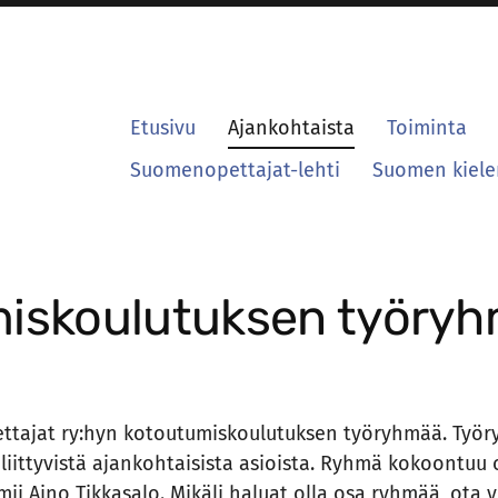
Etusivu
Ajankohtaista
Toiminta
Suomenopettajat-lehti
Suomen kielen
miskoulutuksen työry
ajat ry:hyn kotoutumiskoulutuksen työryhmää. Työr
liittyvistä ajankohtaisista asioista. Ryhmä kokoontuu o
mii Aino Tikkasalo. Mikäli haluat olla osa ryhmää, ota