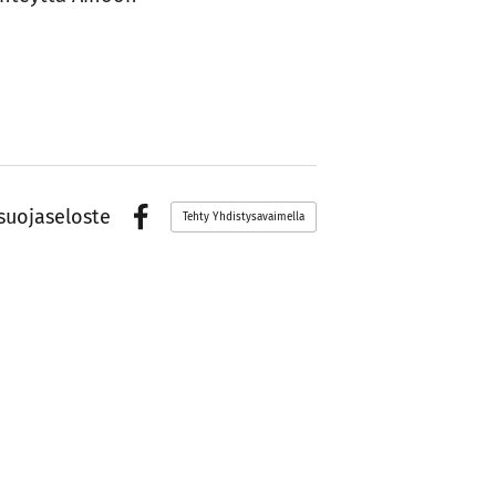
suojaseloste
Tehty Yhdistysavaimella
Facebook