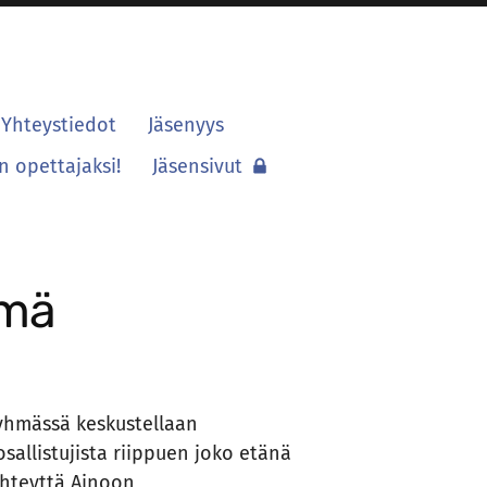
Yhteystiedot
Jäsenyys
 opettajaksi!
Jäsensivut
hmä
yhmässä keskustellaan
sallistujista riippuen joko etänä
 yhteyttä Ainoon