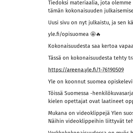
Tiedoksi materiaalia, jota olemme
tämän kokonaisuuden julkaisemises
Uusi sivu on nyt julkaistu, ja sen
yle.fi/opisuomea 🤩🔥
Kokonaisuudesta saa kertoa vapaast
Tässä on kokonaisuudesta tehty tra
https://areena.yle.fi/1-76190509
Yle on koonnut suomea opiskelevil
Töissä Suomessa -henkilökuvasarjas
kielen opettajat ovat laatineet op
Mukana on videoklippejä Ylen suosi
Näihin videoklippeihin liittyvät t
Verkkokokonaisuudessa on myös hel