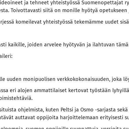
 ideoineet ja tehneet yhteistyössä Suomenopettajat ry:
ta. Toivottavasti siitä on monille hyötyä opetukseen
 kärjessä komeilevat yhteistyössä tekemämme uudet sisäl
i kaikille, joiden arvelee hyötyvän ja ilahtuvan tämänk
ileri:
le uuden monipuolisen verkkokokonaisuuden, joka löy
sa eri alojen ammattilaiset kertovat työstään lyhyillä
pimistehtäviä.
tuista ohjelmista, kuten Peltsi ja Osmo -sarjasta sekä
ehtävät auttavat oppijoita harjoittelemaan erityisesti 
pompia, suomen oppijoille suunnattuja, versioita suo