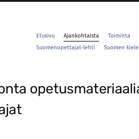
Etusivu
Ajankohtaista
Toiminta
Suomenopettajat-lehti
Suomen kielen
nta opetusmateriaali
jat