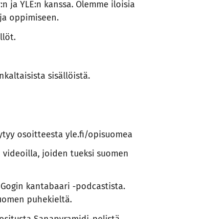
n ja YLE:n kanssa. Olemme iloisia
 ja oppimiseen.
löt.
altaisista sisällöistä.
tyy osoitteesta yle.fi/opisuomea
 videoilla, joiden tueksi suomen
 Gogin kantabaari -podcastista.
suomen puhekieltä.
situsta Sanapyramidi-pelistä.