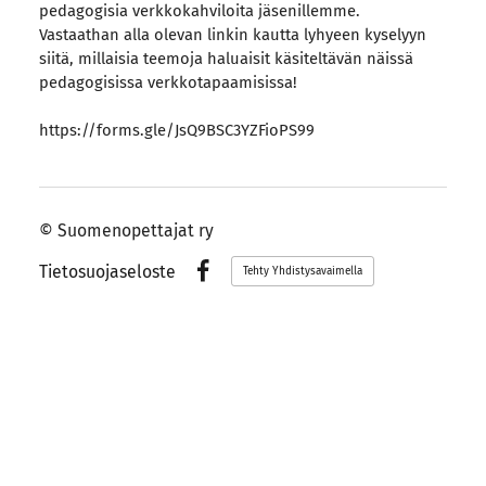
pedagogisia verkkokahviloita jäsenillemme.
Vastaathan alla olevan linkin kautta lyhyeen kyselyyn
siitä, millaisia teemoja haluaisit käsiteltävän näissä
pedagogisissa verkkotapaamisissa!
https://forms.gle/JsQ9BSC3YZFioPS99
©
Suomenopettajat ry
Tietosuojaseloste
Tehty Yhdistysavaimella
Facebook