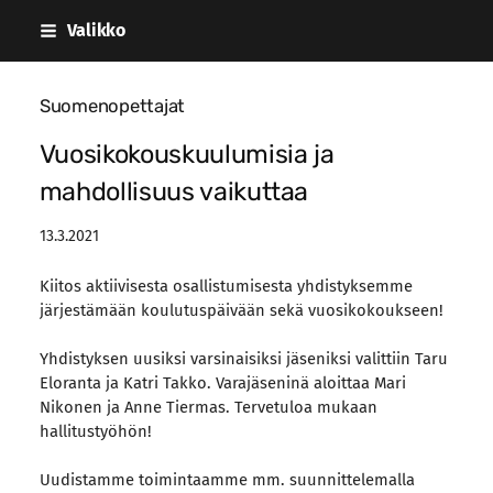
Siirry
Valikko
sivun
sisältöön
Suomenopettajat
Vuosikokouskuulumisia ja
mahdollisuus vaikuttaa
13.3.2021
Kiitos aktiivisesta osallistumisesta yhdistyksemme
järjestämään koulutuspäivään sekä vuosikokoukseen!
Yhdistyksen uusiksi varsinaisiksi jäseniksi valittiin Taru
Eloranta ja Katri Takko. Varajäseninä aloittaa Mari
Nikonen ja Anne Tiermas. Tervetuloa mukaan
hallitustyöhön!
Uudistamme toimintaamme mm. suunnittelemalla