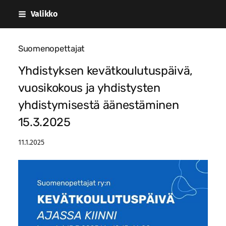
Siirry
Valikko
sivun
sisältöön
Suomenopettajat
Yhdistyksen kevätkoulutuspäivä,
vuosikokous ja yhdistysten
yhdistymisestä äänestäminen
15.3.2025
11.1.2025